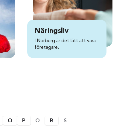
Näringsliv
I Norberg är det lätt att vara
företagare.
O
P
Q
R
S