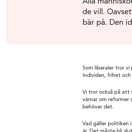
Alla människor
de vill. Oavs
bär på. Den idé
Som liberaler tror vi
Individen, frihet oc
Vi tror också på att 
värnar om reformer so
behöver det.
Vad gäller politiken
är. Det måste bli sl