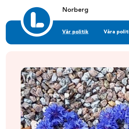
Sök på norberg.liberalerna.se
Norberg
Vår politik
Våra polit