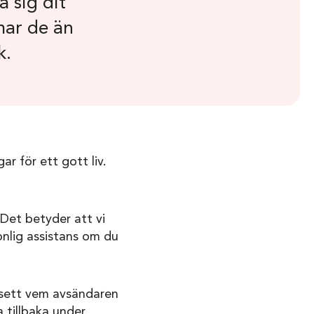
a sig dit
mar de än
k.
ar för ett gott liv.
 Det betyder att vi
sonlig assistans om du
avsett vem avsändaren
 tillbaka under