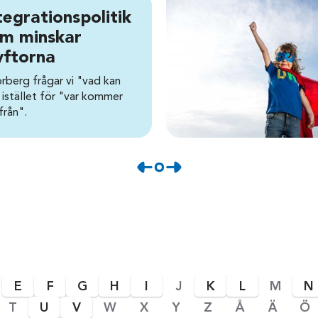
tegrationspolitik
m minskar
yftorna
orberg frågar vi "vad kan
 istället för "var kommer
från".
E
F
G
H
I
J
K
L
M
N
T
U
V
W
X
Y
Z
Å
Ä
Ö