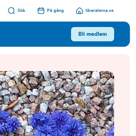
Sök
På gång
liberalerna.se
Bli medlem