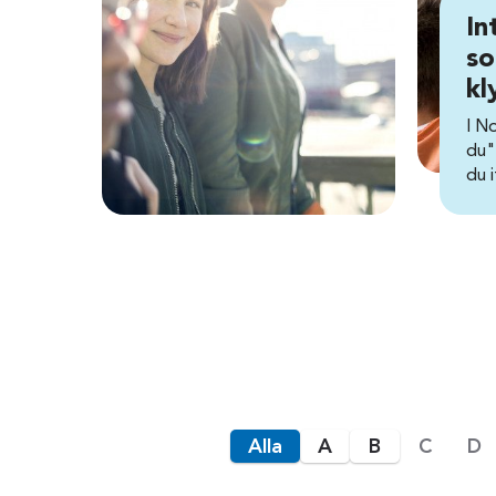
In
so
kl
I N
du"
du i
Alla
A
B
C
D