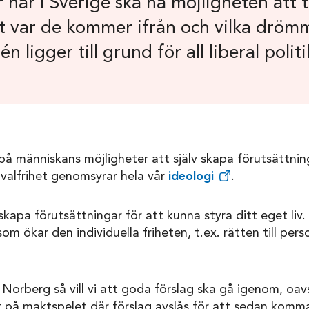
 här i Sverige ska ha möjligheten att t
ett var de kommer ifrån och vilka dröm
n ligger till grund för all liberal politi
 på människans möjligheter att själv skapa förutsättning
h valfrihet genomsyrar hela vår
ideologi
.
skapa förutsättningar för att kunna styra ditt eget liv.
m ökar den individuella friheten, t.ex. rätten till per
 i Norberg så vill vi att goda förslag ska gå igenom, o
ut på maktspelet där förslag avslås för att sedan komma