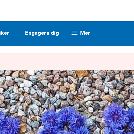
iker
Engagera dig
Mer