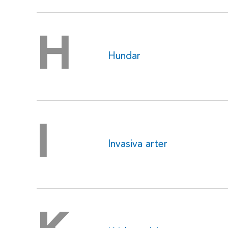
H
Hundar
I
Invasiva arter