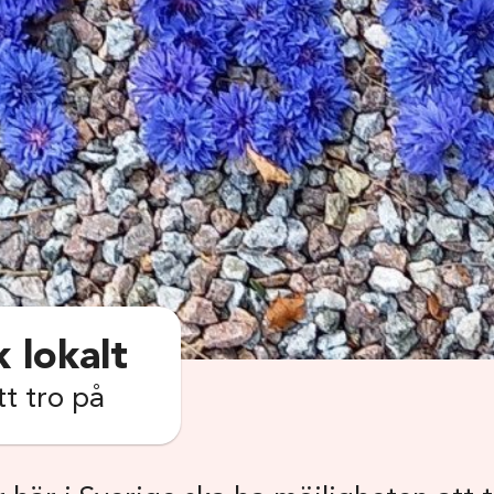
k lokalt
t tro på