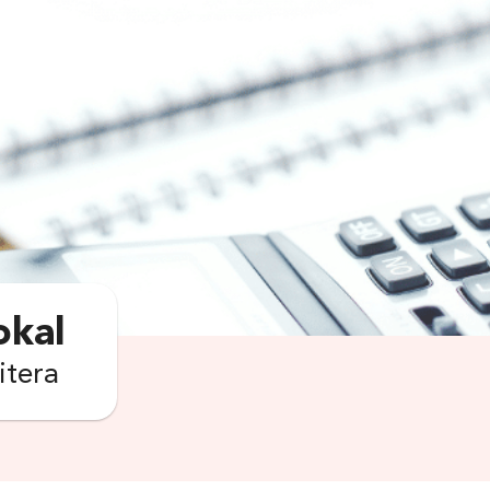
okal
itera