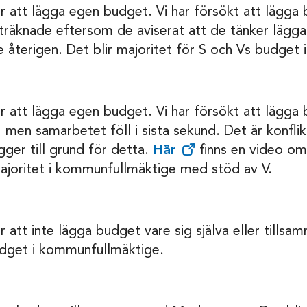
er att lägga egen budget. Vi har försökt att lägg
rträknade eftersom de aviserat att de tänker läg
e återigen. Det blir majoritet för S och Vs budget
er att lägga egen budget. Vi har försökt att lägg
, men samarbetet föll i sista sekund. Det är konfli
gger till grund för detta.
Här
finns en video om
majoritet i kommunfullmäktige med stöd av V.
r att inte lägga budget vare sig själva eller tills
udget i kommunfullmäktige.