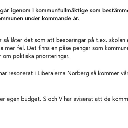
går igenom i kommunfullmäktige som bestämmer
kommunen under kommande år.
ier så låter det som att besparingar på t.ex. skol
ara mer fel. Det finns en påse pengar som kommun
 om politiska prioriteringar.
i har resonerat i Liberalerna Norberg så kommer v
er egen budget. S och V har aviserat att de komm