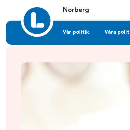
Sök på norberg.liberalerna.se
Norberg
Vår politik
Våra polit