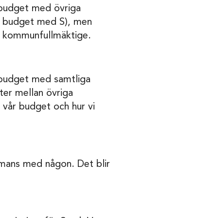
a budget med övriga
ga budget med S), men
 i kommunfullmäktige.
a budget med samtliga
kter mellan övriga
 vår budget och hur vi
ammans med någon. Det blir