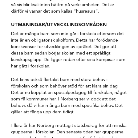
så vis blir kvaliteten bättre på verksamheten. Det är
därför vi värnar det som kallas ”husresurs”.
UTMANINGAR/UTVECKLINGSOMRÅDEN
Det är många barn som inte går i förskola eftersom det
inte är en obligatorisk skolform. Detta har förödande
konskvenser för utvecklingen av språket. Det gör att
dessa barn sedan börjar skolan med ett språkligt
kunskapsglapp. De ligger redan efter sina kompisar som
har gått i förskolan.
Det finns också flertalet barn med stora behov i
förskolan och som behöver stöd för att klara sin dag.
Det är nu kopplat en specialpedagog till förskolan, något
som få kommuner har. I Norberg ser vi dock att det
behövs då vi har många barn med specifika behov. Det
gäller att fånga upp dem tidigt.
I flera år har Norberg mottagit statsbidrag för att minska
grupperna i förskolan. Den senaste tiden har grupperna