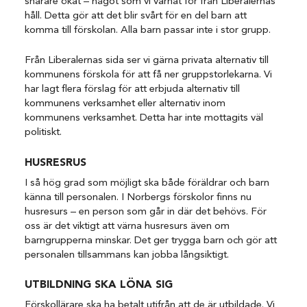
snarare ökat – något som vi varnat för från Liberalernas
håll. Detta gör att det blir svårt för en del barn att
komma till förskolan. Alla barn passar inte i stor grupp.
Från Liberalernas sida ser vi gärna privata alternativ till
kommunens förskola för att få ner gruppstorlekarna. Vi
har lagt flera förslag för att erbjuda alternativ till
kommunens verksamhet eller alternativ inom
kommunens verksamhet. Detta har inte mottagits väl
politiskt.
HUSRESRUS
I så hög grad som möjligt ska både föräldrar och barn
känna till personalen. I Norbergs förskolor finns nu
husresurs – en person som går in där det behövs. För
oss är det viktigt att värna husresurs även om
barngrupperna minskar. Det ger trygga barn och gör att
personalen tillsammans kan jobba långsiktigt.
UTBILDNING SKA LÖNA SIG
Förskollärare ska ha betalt utifrån att de är utbildade. Vi