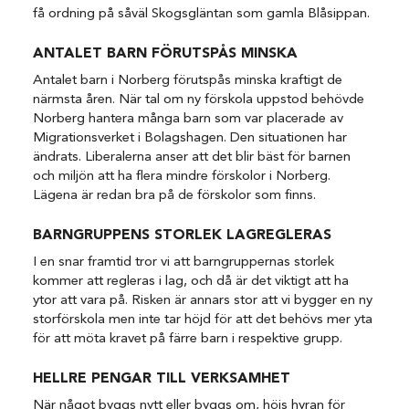
få ordning på såväl Skogsgläntan som gamla Blåsippan.
ANTALET BARN FÖRUTSPÅS MINSKA
Antalet barn i Norberg förutspås minska kraftigt de
närmsta åren. När tal om ny förskola uppstod behövde
Norberg hantera många barn som var placerade av
Migrationsverket i Bolagshagen. Den situationen har
ändrats. Liberalerna anser att det blir bäst för barnen
och miljön att ha flera mindre förskolor i Norberg.
Lägena är redan bra på de förskolor som finns.
BARNGRUPPENS STORLEK LAGREGLERAS
I en snar framtid tror vi att barngruppernas storlek
kommer att regleras i lag, och då är det viktigt att ha
ytor att vara på. Risken är annars stor att vi bygger en ny
storförskola men inte tar höjd för att det behövs mer yta
för att möta kravet på färre barn i respektive grupp.
HELLRE PENGAR TILL VERKSAMHET
När något byggs nytt eller byggs om, höjs hyran för