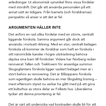
anledningar. Ur ekonomisk synvinkel finns vissa fördelar
med stordrift. Det går att använda personalen på ett
annat sätt än tidigare. Från barnets (och föräldrarnas)
perspektiv så anser vi att det är fel.
ARGUMENTEN HÅLLER INTE
Det anförs en rad olika fördelar med en större, centralt
liggande förskola. Samma argument går dock att
använda i motsatt riktning. Med en stor, centralt belägen
förskola så kommer de föräldrar som haft en förskola i
sitt närområde kanske i högre utsträckning behöva
skjutsa sina barn till förskolan. Vidare har Norberg redan
renoverat Tallen och Treklövern för ansenliga summor.
Skogsgläntans förskola ligger vackert beläget men är i
stort behov av renovering. Det är Blåsippans förskola
som egentligen skulle behöva en mer långsiktig lösning –
mest eftersom styret nu verkar ha gått med på att göra
ett kulturhus av stora delar av Folkets hus. Liberalerna
tycker att denna prioritering är fel.
Det är värt att undersöka vad kostnaden skulle bli för att