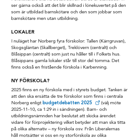
ser gärna också att det blir skillnad i lönekuvertet på den
som är utbildad barnskötare och den som jobbar som
barnskötare men utan utbildning.
LOKALER
I nuläget har Norberg fyra förskolor: Tallen (Kärrgruvan),
Skogsgläntan (Skallberget), Treklövern (centralt) och
Blåsippan (centralt) som just nu håller till i Folkets hus.
Blåsippans gamla lokaler står till stor del tomma. Det
finns också en fristående förskola i Karbenning.
NY FÖRSKOLA?
2025 finns en ny förskola med i styrets budget. Tanken är
att den ska ersätta de tre förskolor som finns i centrala
Norberg enligt
budgetdebatten 2025
(välj möte
2025-11-10, ca 1:29 in i sändningen). Barn- och
utbildningsnämnden har beslutat att skicka ärendet
vidare för förprojektering vilket betyder att man ska titta
på olika alternativ – ny förskola osv. Från Liberalernas
håll motsätter vi oss en ny storförskola av olika