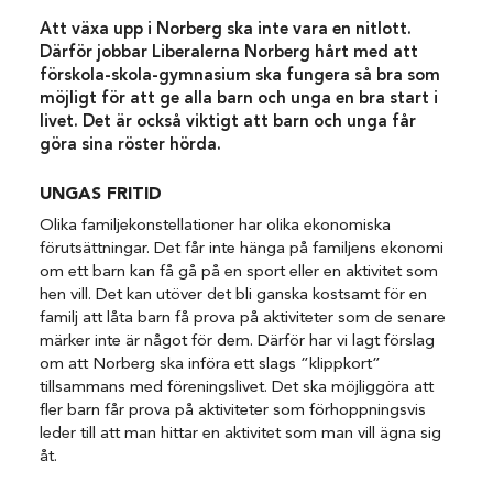
Att växa upp i Norberg ska inte vara en nitlott.
Därför jobbar Liberalerna Norberg hårt med att
förskola-skola-gymnasium ska fungera så bra som
möjligt för att ge alla barn och unga en bra start i
livet. Det är också viktigt att barn och unga får
göra sina röster hörda.
UNGAS FRITID
Olika familjekonstellationer har olika ekonomiska
förutsättningar. Det får inte hänga på familjens ekonomi
om ett barn kan få gå på en sport eller en aktivitet som
hen vill. Det kan utöver det bli ganska kostsamt för en
familj att låta barn få prova på aktiviteter som de senare
märker inte är något för dem. Därför har vi lagt förslag
om att Norberg ska införa ett slags ”klippkort”
tillsammans med föreningslivet. Det ska möjliggöra att
fler barn får prova på aktiviteter som förhoppningsvis
leder till att man hittar en aktivitet som man vill ägna sig
åt.