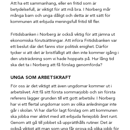
Att ha ett sammanhang, eller en fritid som är
betydelsefull, är viktigt för att må bra. I Norberg mår
många barn och unga dåligt och detta är ett sätt för
kommunen att erbjuda meningsfull fritid till fler.
Fritidsbanken i Norberg är också viktig för att jämna ut
ekonomiska förutsättningar. Att införa Fritidsbanken var
ett beslut där det fanns stor politisk enighet. Därför
tycker vi att det är bristfälligt att den inte kommer igång i
den utsträckning som vi hade hoppats på. Hur lång tid
ska det ta i Norberg att få förslag genomförda?
UNGA SOM ARBETSKRAFT
För oss är det viktigt att även ungdomar kommer ut i
arbetslivet. Att få sitt första sommarjobb och sin första
referens lägger grunden till ett gott arbetsliv. I Norberg
har vi ett flertal ungdomar som av olika anledningar inte
går i skolan. Vi har därför lagt förslag om att kommunen
ska jobba mer aktivt med att erbjuda feriejobb året runt.
Genom att gå till jobbet så upprätthålls rutiner. Det är
också viktigt att man som ung får prova på olika jobb för