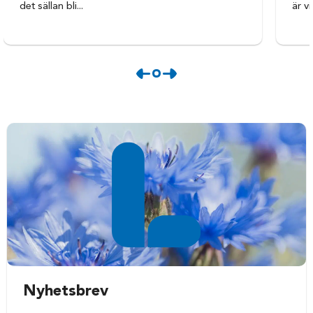
det sällan bli...
är vi
Nyhetsbrev