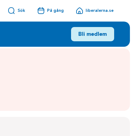
Sök
På gång
liberalerna.se
Bli medlem