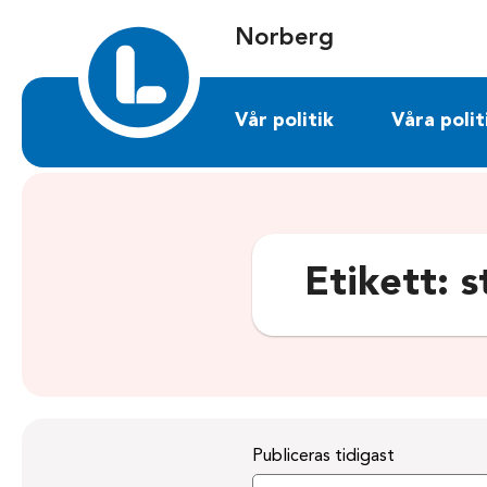
Sök på norberg.liberalerna.se
Norberg
Vår politik
Våra polit
Etikett:
s
Publiceras tidigast