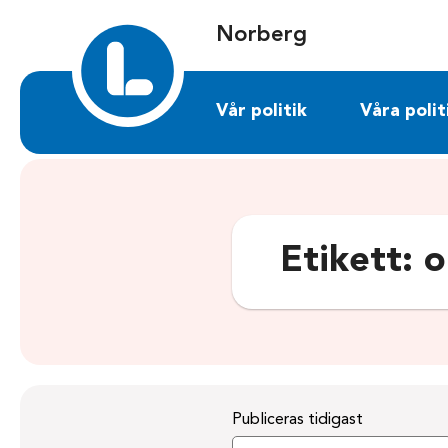
Sök på norberg.liberalerna.se
Norberg
Vår politik
Våra polit
Etikett:
o
Publiceras tidigast