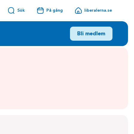
Sök
På gång
liberalerna.se
Bli medlem